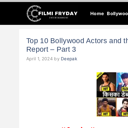
Skip
Home
Bollywo
to
content
Top 10 Bollywood Actors and t
Report – Part 3
April 1, 2024
by
Deepak