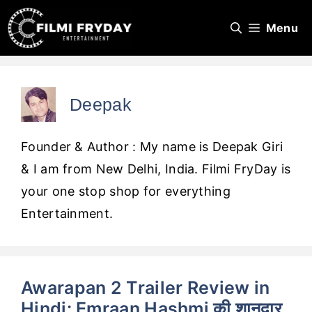
Skip
Menu
to
content
Deepak
Founder & Author : My name is Deepak Giri
& I am from New Delhi, India. Filmi FryDay is
your one stop shop for everything
Entertainment.
Awarapan 2 Trailer Review in
Hindi: Emraan Hashmi की शानदार