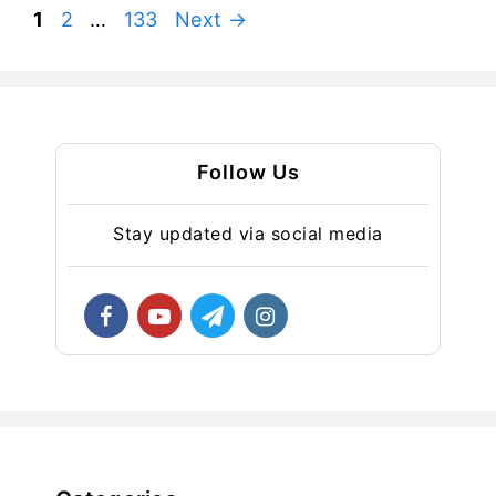
Page
Page
Page
1
2
…
133
Next
→
Follow Us
Stay updated via social media