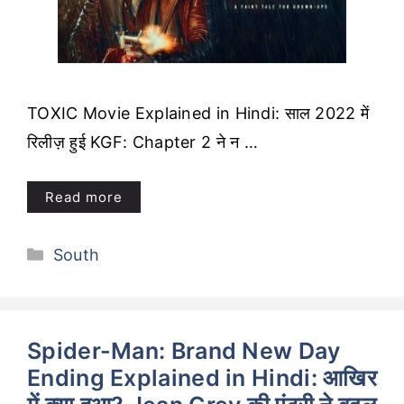
TOXIC Movie Explained in Hindi: साल 2022 में
रिलीज़ हुई KGF: Chapter 2 ने न …
Read more
Categories
South
Spider-Man: Brand New Day
Ending Explained in Hindi: आखिर