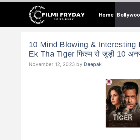
Skip
Home
Bollywo
to
content
10 Mind Blowing & Interesting 
Ek Tha Tiger फिल्म से जुड़ी 10 अनस
November 12, 2023
by
Deepak