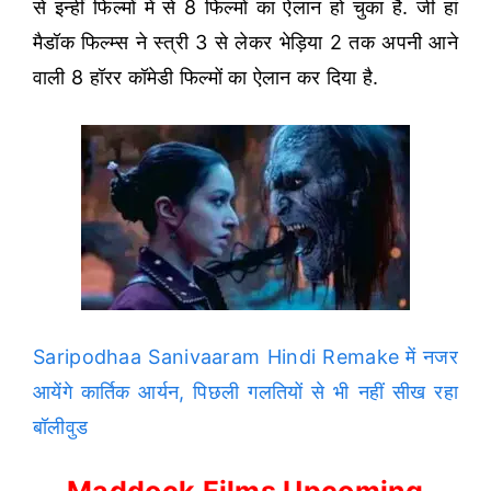
से इन्हीं फिल्मों में से 8 फिल्मों का ऐलान हो चुका है. जी हां
मैडॉक फिल्म्स ने स्त्री 3 से लेकर भेड़िया 2 तक अपनी आने
वाली 8 हॉरर कॉमेडी फिल्मों का ऐलान कर दिया है.
Saripodhaa Sanivaaram Hindi Remake में नजर
आयेंगे कार्तिक आर्यन, पिछली गलतियों से भी नहीं सीख रहा
बॉलीवुड
Maddock Films Upcoming