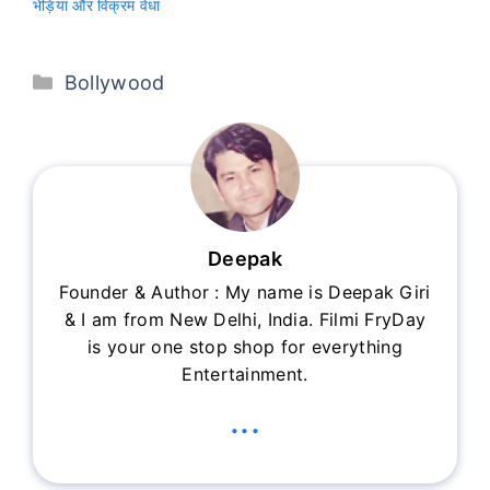
भेड़िया और विक्रम वेधा
Categories
Bollywood
Deepak
Founder & Author : My name is Deepak Giri
& I am from New Delhi, India. Filmi FryDay
is your one stop shop for everything
Entertainment.
...