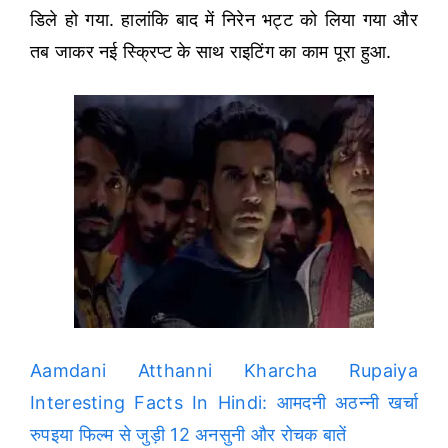
डिले हो गया. हालांकि बाद में निरेन भट्ट को लिया गया और
तब जाकर नई स्क्रिप्ट के साथ राइटिंग का काम पूरा हुआ.
Aamdani Atthanni Kharcha Rupaiya
Interesting Facts In Hindi: आमदनी अठन्नी खर्चा
रुपइया फिल्म से जुड़ी 12 अनसुनी और रोचक बातें