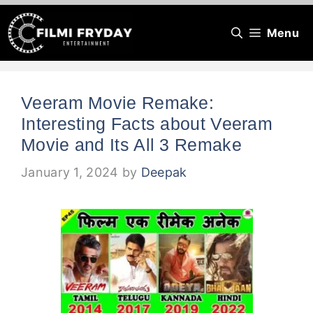
Skip
Menu
to
content
Veeram Movie Remake:
Interesting Facts about Veeram
Movie and Its All 3 Remake
January 1, 2024
by
Deepak