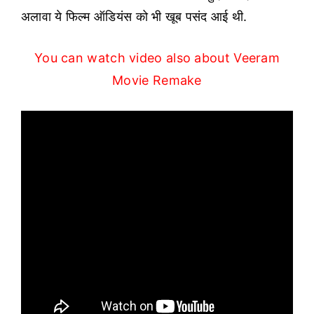
अलावा ये फिल्म ऑडियंस को भी खूब पसंद आई थी.
You can watch video also about Veeram
Movie Remake