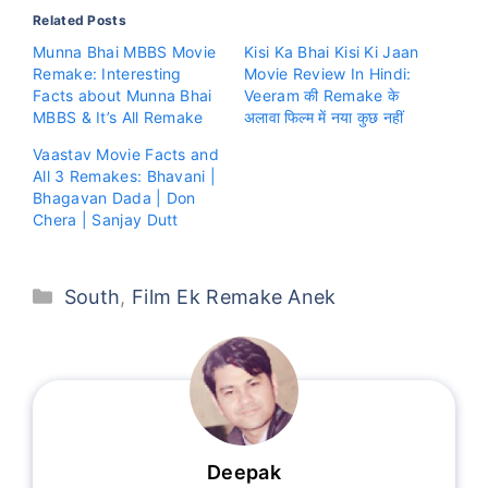
Related Posts
Munna Bhai MBBS Movie
Kisi Ka Bhai Kisi Ki Jaan
Remake: Interesting
Movie Review In Hindi:
Facts about Munna Bhai
Veeram की Remake के
MBBS & It’s All Remake
अलावा फिल्म में नया कुछ नहीं
Vaastav Movie Facts and
All 3 Remakes: Bhavani |
Bhagavan Dada | Don
Chera | Sanjay Dutt
Categories
South
,
Film Ek Remake Anek
Deepak