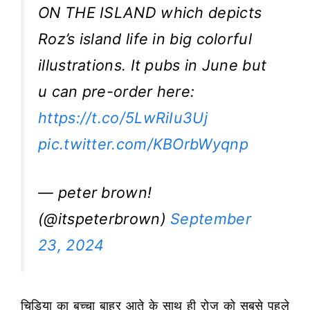
ON THE ISLAND which depicts
Roz’s island life in big colorful
illustrations. It pubs in June but
u can pre-order here:
https://t.co/5LwRiIu3Uj
pic.twitter.com/KBOrbWyqnp
— peter brown!
(@itspeterbrown)
September
23, 2024
चिड़िया का बच्चा बाहर आते के साथ ही रोज को सबसे पहले