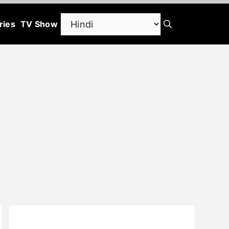
ries
TV Show