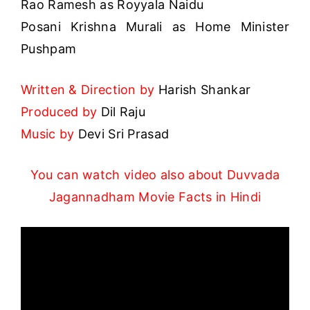
Rao Ramesh as Royyala Naidu
Posani Krishna Murali as Home Minister
Pushpam
Written & Direction by
Harish Shankar
Produced by
Dil Raju
Music by
Devi Sri Prasad
You can watch video also about Duvvada
Jagannadham Movie Facts in Hindi