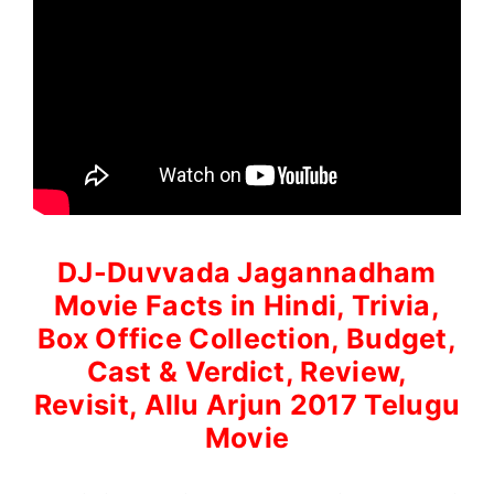
DJ-Duvvada Jagannadham
Movie Facts in Hindi, Trivia,
Box Office Collection, Budget,
Cast & Verdict, Review,
Revisit, Allu Arjun 2017 Telugu
Movie