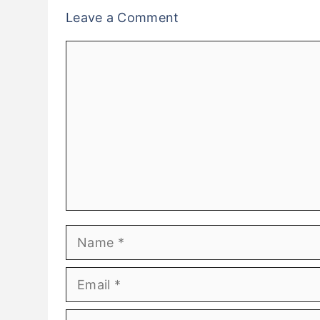
Leave a Comment
Comment
Name
Email
Website