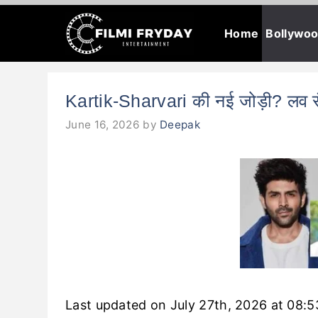
Skip
Home
Bollywo
to
content
Kartik-Sharvari की नई जोड़ी? लव रंजन
June 16, 2026
by
Deepak
Last updated on July 27th, 2026 at 08: