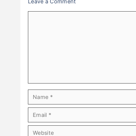
Leave a Comment
Comment
Name
Email
Website