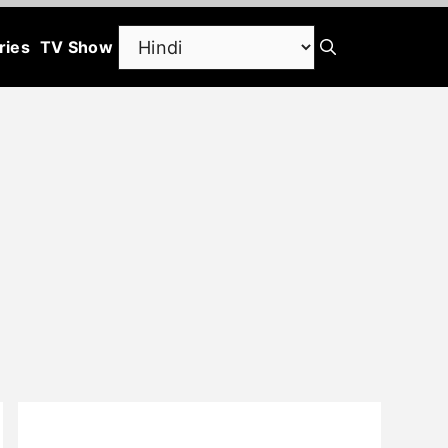
ries
TV Show