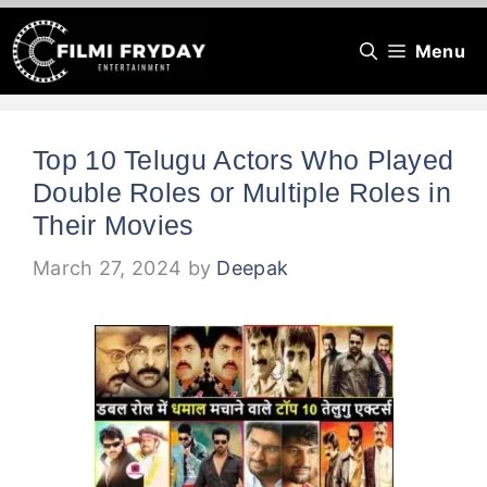
Skip
Menu
to
content
Top 10 Telugu Actors Who Played
Double Roles or Multiple Roles in
Their Movies
March 27, 2024
by
Deepak