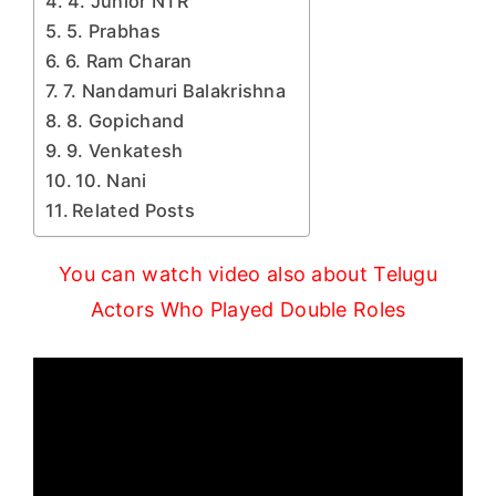
4. Junior NTR
5. Prabhas
6. Ram Charan
7. Nandamuri Balakrishna
8. Gopichand
9. Venkatesh
10. Nani
Related Posts
You can watch video also about Telugu
Actors Who Played Double Roles