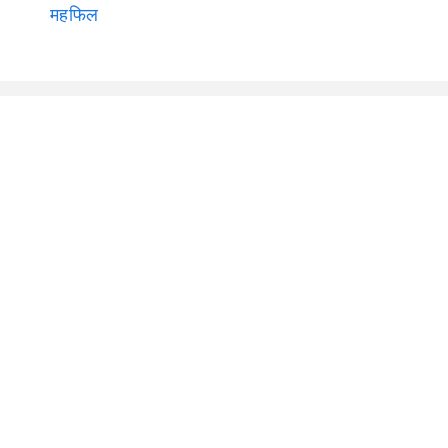
महफिल