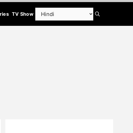
ries
TV Show