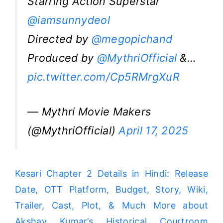
Starring Action Superstar
@iamsunnydeol
Directed by
@megopichand
Produced by
@MythriOfficial
&…
pic.twitter.com/Cp5RMrgXuR
— Mythri Movie Makers
(@MythriOfficial)
April 17, 2025
Kesari Chapter 2 Details in Hindi: Release
Date, OTT Platform, Budget, Story, Wiki,
Trailer, Cast, Plot, & Much More about
Akshay Kumar’s Historical Courtroom