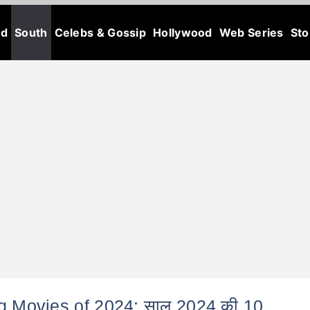
od
South
Celebs & Gossip
Hollywood
Web Series
Sto
g Movies of 2024: साल 2024 की 10