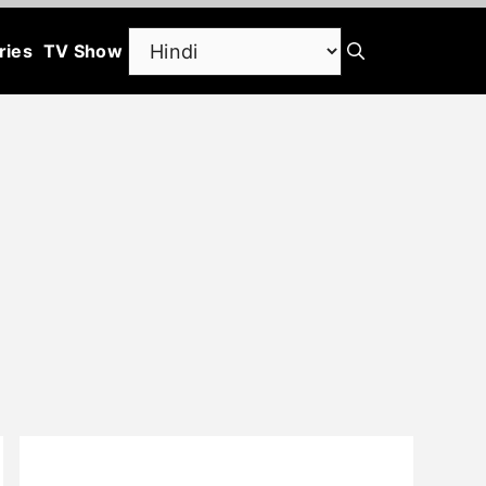
ries
TV Show