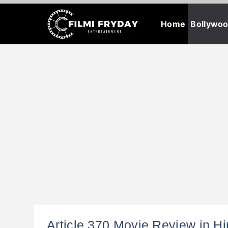
Skip
Home
Bollywo
to
content
Article 370 Movie Review in H