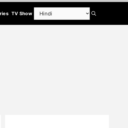
ries
TV Show