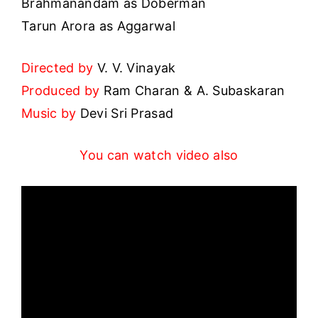
Brahmanandam as Doberman
Tarun Arora as Aggarwal
Directed by
V. V. Vinayak
Produced by
Ram Charan & A. Subaskaran
Music by
Devi Sri Prasad
You can watch video also