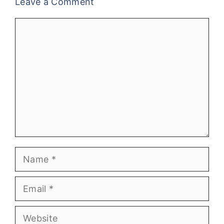
Leave a Comment
Comment
Name
Email
Website