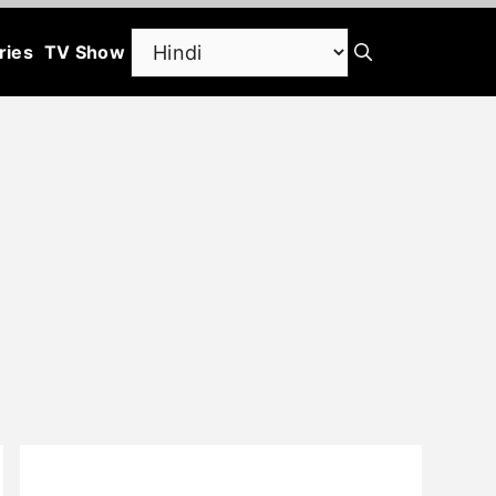
ries
TV Show