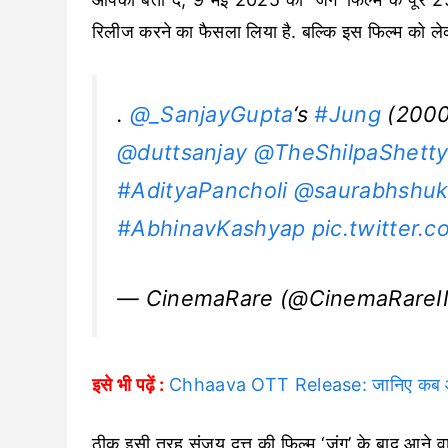
रिलीज करने का फैसला लिया है. बल्कि इस फिल्म को ले
.
@_SanjayGupta
‘s
#Jung
(2000)
@duttsanjay
@TheShilpaShett
#AdityaPancholi
@saurabhshuk
#AbhinavKashyap
pic.twitter
— CinemaRare (@CinemaRare
इसे भी पढ़ें :
Chhaava OTT Release: जानिए कब और क
ठीक इसी तरह संजय दत्त की फिल्म ‘जंग’ के बाद आने वाले