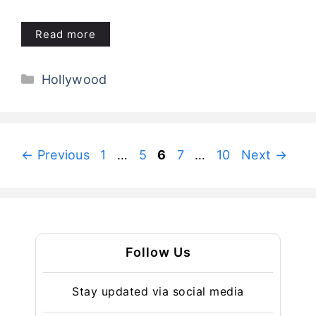
Read more
Categories
Hollywood
Page
Page
Page
Page
Page
←
Previous
1
…
5
6
7
…
10
Next
→
Follow Us
Stay updated via social media