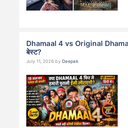
Dhamaal 4 vs Original Dhamaal: फ
बेस्ट?
July 11, 2026
by
Deepak